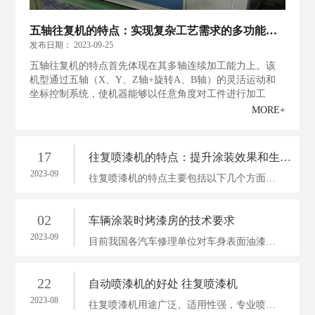
五轴往复机的特点：实现复杂工艺需求的多功能机器
发布日期：
2023-09-25
五轴往复机的特点首先体现在其多轴连续加工能力上。该
机型通过五轴（X、Y、Z轴+旋转A、B轴）的灵活运动和
坐标控制系统，使机器能够以任意角度对工件进行加工
MORE+
17
往复喷漆机的特点：提升涂装效果和生产效率的理想选择
2023-09
往复喷漆机的特点主要包括以下几个方面。首先，它具有高精度的喷漆系统。往复喷漆机采用精密控制技术，能够精确控制喷漆厚度和喷漆速度，实现对产品表面的均匀涂布
02
车辆涂装时烤漆房的技术要求
2023-09
目前我国各汽车修理单位对车身表面油漆的修补涂装的施工；大多采用单车手工作业。为了保证汽车车身表面油漆喷涂质量，一般应用汽车喷漆烤漆房等设备
22
自动喷漆机的好处 往复喷漆机
2023-08
往复喷漆机用途广泛、适用性强，专业喷涂针对性强，(双盘可增加一倍产量），能达到高品质、高效率喷涂； 喷漆机完全数字化电脑操作,可记忆存储资料参数,人性化图形显