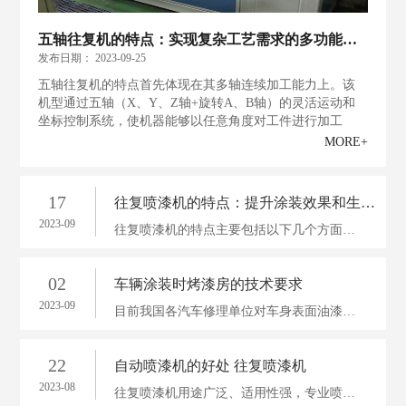
五轴往复机的特点：实现复杂工艺需求的多功能机器
发布日期：
2023-09-25
五轴往复机的特点首先体现在其多轴连续加工能力上。该
机型通过五轴（X、Y、Z轴+旋转A、B轴）的灵活运动和
坐标控制系统，使机器能够以任意角度对工件进行加工
MORE+
17
往复喷漆机的特点：提升涂装效果和生产效率的理想选择
2023-09
往复喷漆机的特点主要包括以下几个方面。首先，它具有高精度的喷漆系统。往复喷漆机采用精密控制技术，能够精确控制喷漆厚度和喷漆速度，实现对产品表面的均匀涂布
02
车辆涂装时烤漆房的技术要求
2023-09
目前我国各汽车修理单位对车身表面油漆的修补涂装的施工；大多采用单车手工作业。为了保证汽车车身表面油漆喷涂质量，一般应用汽车喷漆烤漆房等设备
22
自动喷漆机的好处 往复喷漆机
2023-08
往复喷漆机用途广泛、适用性强，专业喷涂针对性强，(双盘可增加一倍产量），能达到高品质、高效率喷涂； 喷漆机完全数字化电脑操作,可记忆存储资料参数,人性化图形显